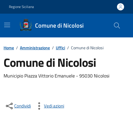
Vai ai contenuti
Vai al footer
Regione Siciliana
Comune di Nicolosi
Home
/
Amministrazione
/
Uffici
/
Comune di Nicolosi
Comune di Nicolosi
Municipio Piazza Vittorio Emanuele - 95030 Nicolosi
Condividi
Vedi azioni