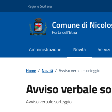
Vai ai contenuti
Vai al footer
Regione Siciliana
Comune di Nicolo
Porta dell'Etna
Amministrazione
Novità
Servizi
Home
/
Novità
/
Avviso verbale sorteggio
Avviso verbale so
Dettagli della notizi
Avviso verbale sorteggio