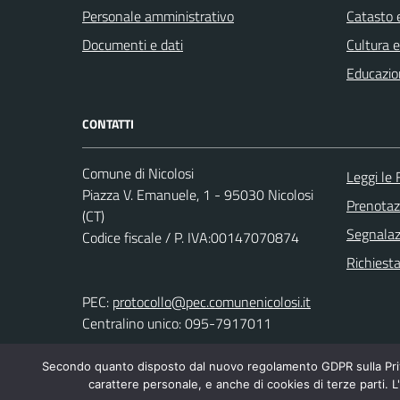
Personale amministrativo
Catasto e
Documenti e dati
Cultura 
Educazio
CONTATTI
Comune di Nicolosi
Leggi le
Piazza V. Emanuele, 1 - 95030 Nicolosi
Prenota
(CT)
Segnalazi
Codice fiscale / P. IVA:00147070874
Richiest
PEC:
protocollo@pec.comunenicolosi.it
Centralino unico: 095-7917011
Secondo quanto disposto dal nuovo regolamento GDPR sulla Priva
carattere personale, e anche di cookies di terze parti. L