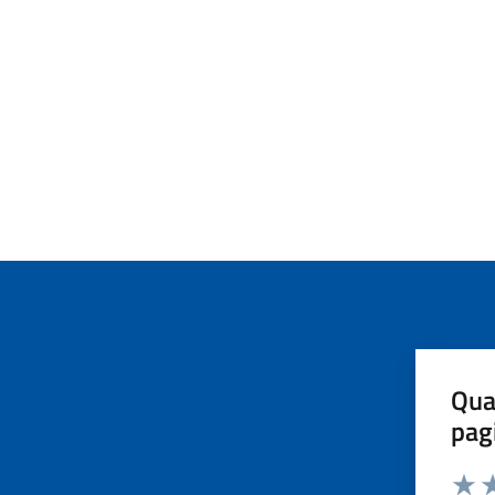
Qua
pag