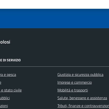
a 1 stelle su 5
luta 2 stelle su 5
Valuta 3 stelle su 5
Valuta 4 stelle su 5
Valuta 5 stelle su 5
olosi
E DI SERVIZIO
ra e pesca
Giustizia e sicurezza pubblica
e
Imprese e commercio
e stato civile
Mobilità e trasporti
ubblici
Salute, benessere e assistenza
zioni
Tributi, finanze e contravvenzion