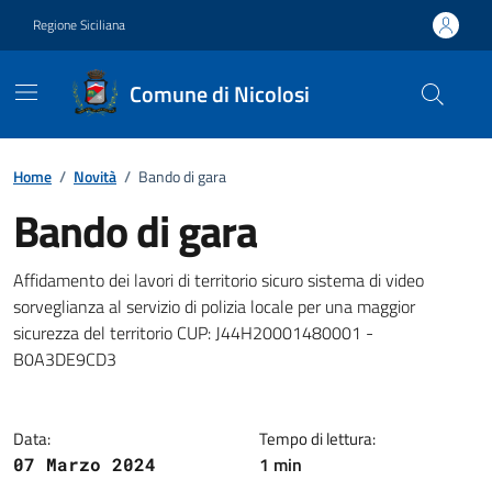
Vai ai contenuti
Vai al footer
Regione Siciliana
Comune di Nicolosi
Home
/
Novità
/
Bando di gara
Bando di gara
Dettagli della notizia
Affidamento dei lavori di territorio sicuro sistema di video
sorveglianza al servizio di polizia locale per una maggior
sicurezza del territorio CUP: J44H20001480001 -
B0A3DE9CD3
Data:
Tempo di lettura:
1 min
07 Marzo 2024