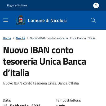
Vai ai contenuti
Vai al footer
Regione Siciliana
Comune di Nicolosi
Home
/
Novità
/
Nuovo IBAN conto tesoreria Unica Banca d’Italia
Nuovo IBAN conto
tesoreria Unica Banca
d’Italia
Dettagli della notizia
Nuovo IBAN conto tesoreria Unica Banca d’Italia
Data:
Tempo di lettura:
1 min
12 Febbraio 2025