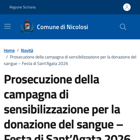
Vai ai contenuti
Vai al footer
Regione Siciliana
Comune di Nicolosi
Home
/
Novità
/
Prosecuzione della campagna di sensibilizzazione per la donazione del
sangue – Festa di Sant’Agata 2026
Prosecuzione della
campagna di
sensibilizzazione per la
donazione del sangue –
Festa di Sant’Agata 2026