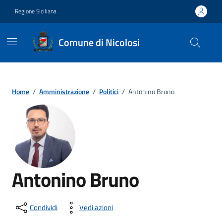
Vai ai contenuti
Vai al footer
Regione Siciliana
Comune di Nicolosi
Home
/
Amministrazione
/
Politici
/
Antonino Bruno
Antonino Bruno
Condividi
Vedi azioni