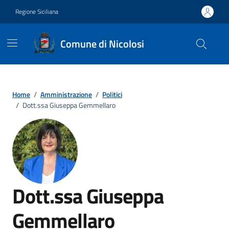
Vai ai contenuti
Vai al footer
Regione Siciliana
Comune di Nicolosi
Home
/
Amministrazione
/
Politici
/
Dott.ssa Giuseppa Gemmellaro
Dott.ssa Giuseppa
Gemmellaro