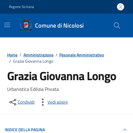
Vai ai contenuti
Vai al footer
Regione Siciliana
Comune di Nicolosi
Home
/
Amministrazione
/
Pesonale Amministrativo
/
Grazia Giovanna Longo
Grazia Giovanna Longo
Urbanistica Edilizia Privata
Condividi
Vedi azioni
INDICE DELLA PAGINA