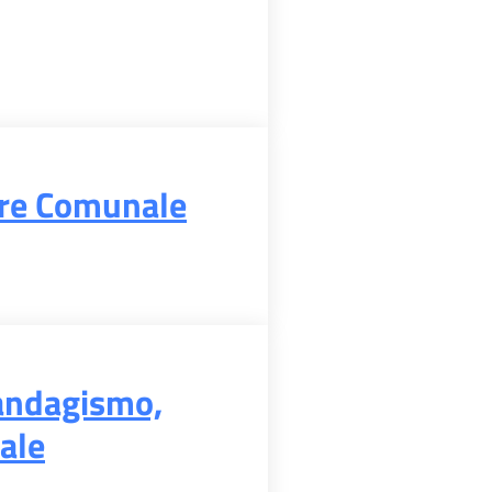
ere Comunale
randagismo,
cale