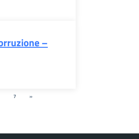
orruzione –
7
»