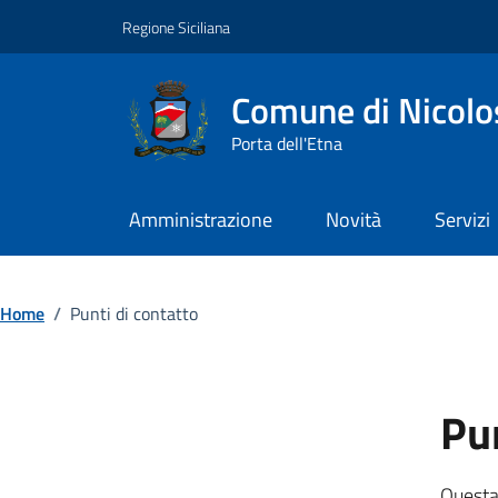
Vai ai contenuti
Vai al footer
Regione Siciliana
Comune di Nicolo
Porta dell'Etna
Amministrazione
Novità
Servizi
Home
/
Punti di contatto
Pun
Questa 