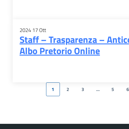
2024
17
Ott
Staff – Trasparenza – Antic
Albo Pretorio Online
1
2
3
…
5
6