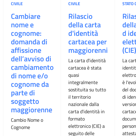
CIVILE
CIVILE
STATO 
Cambiare
Rilascio
Rila
nome e
della carta
dell
cognome:
d'identità
d id
domanda di
cartacea per
elet
affissione
maggiorenni
(CIE
dell’avviso di
La carta d'identità
La car
cambiamento
cartacea è stata
identi
di nome e/o
quasi
elettro
cognome da
integralmente
è l'ev
sostituita su tutto
del d
parte di
il territorio
di iden
soggetto
nazionale dalla
versio
maggiorenne
carta d'identità in
cartace
formato
docum
Cambio Nome o
elettronico (CIE) a
person
Cognome
seguito delle
attest