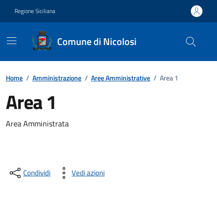
Vai ai contenuti
Vai al footer
Regione Siciliana
Comune di Nicolosi
Home
/
Amministrazione
/
Aree Amministrative
/
Area 1
Area 1
Area Amministrata
Condividi
Vedi azioni