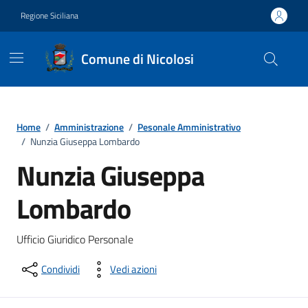
Vai ai contenuti
Vai al footer
Regione Siciliana
Comune di Nicolosi
Home
/
Amministrazione
/
Pesonale Amministrativo
/
Nunzia Giuseppa Lombardo
Nunzia Giuseppa
Lombardo
Ufficio Giuridico Personale
Condividi
Vedi azioni