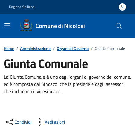
Vai ai contenuti
Vai al footer
Regione Siciliana
Comune di Nicolosi
Home
/
Amministrazione
/
Organi di Governo
/
Giunta Comunale
Giunta Comunale
La Giunta Comunale è uno degli organi di governo del comune,
ed è composta dal Sindaco, che la presiede e dagli assessori
che includono il vicesindaco.
Condividi
Vedi azioni