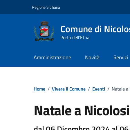
Vai ai contenuti
Vai al footer
Regione Siciliana
Comune di Nicolo
Porta dell'Etna
Amministrazione
Novità
Servizi
Home
/
Vivere il Comune
/
Eventi
/
Natale a 
Natale a Nicolosi
dal 06 Dicembre 2024 al 0